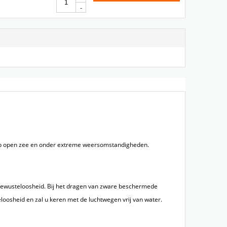
-
op open zee en onder extreme weersomstandigheden.
ns bewusteloosheid. Bij het dragen van zware beschermede
teloosheid en zal u keren met de luchtwegen vrij van water.