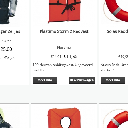
er Zeiljas
Plastimo Storm 2 Redvest
Solas Redd
ng gear
Plastimo
125,00
€
11,95
€
24,91
€
49,9
et/Zeiljas
100 Newton reddingsvest. Uitgevoerd
Nuova Rade Uran
met fluit,...
96 liter /...