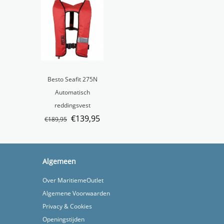
Besto Seafit 275N
Automatisch
reddingsvest
€
139,95
€
189,95
Algemeen
Over MaritiemeOutlet
Algemene Voorwaarden
Privacy & Cookies
Openingstijden