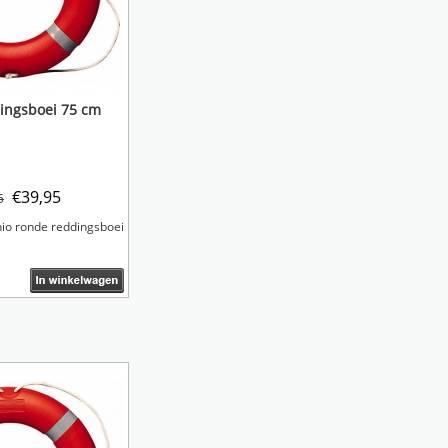
ingsboei 75 cm
€
39,95
5
io ronde reddingsboei