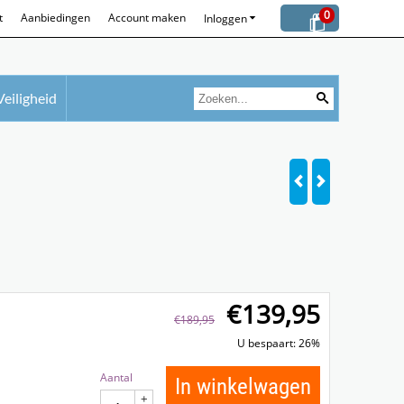
0
t
Aanbiedingen
Account maken
Inloggen
Veiligheid
€
139,95
€
189,95
U bespaart: 26%
Aantal
In winkelwagen
+