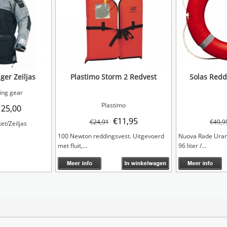
er Zeiljas
Plastimo Storm 2 Redvest
Solas Redd
ng gear
Plastimo
125,00
€
11,95
€
24,91
€
49,9
et/Zeiljas
100 Newton reddingsvest. Uitgevoerd
Nuova Rade Uran
met fluit,...
96 liter /...