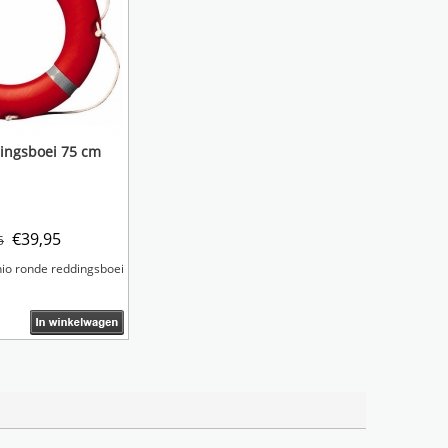
ingsboei 75 cm
€
39,95
5
io ronde reddingsboei